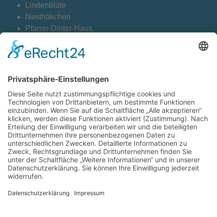
Lindenblüte
Nesthäkchen
Pfarrer-Dinter-Haus
Weltentdecker
Cookie-Einstellungen
Kontakt
Archiv
Downloads Datenschutz
Datenschutzerklärung
Barrierefreiheitserklärung
Impressum
© Diakonie Libera
Webdesign CARA WEBB