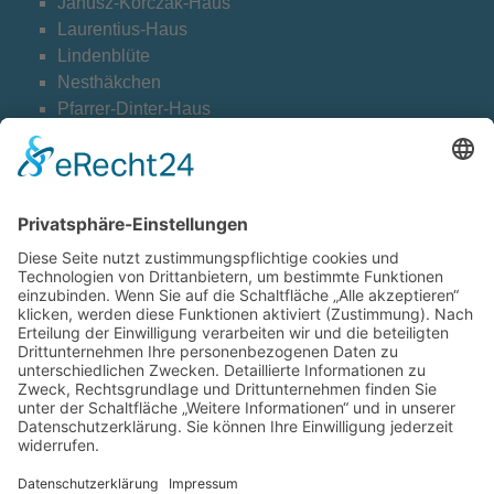
Janusz-Korczak-Haus
Laurentius-Haus
Lindenblüte
Nesthäkchen
Pfarrer-Dinter-Haus
Weltentdecker
Cookie-Einstellungen
Kontakt
Archiv
Downloads Datenschutz
Datenschutzerklärung
Barrierefreiheitserklärung
Impressum
© Diakonie Libera
Webdesign CARA WEBB