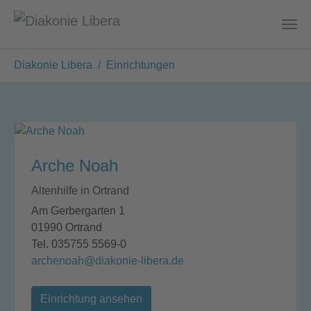
Zum Hauptinhalt springen
Sie sind hier:
Diakonie Libera
Einrichtungen
Arche Noah
Altenhilfe in Ortrand
Am Gerbergarten 1
01990 Ortrand
Tel. 035755 5569-0
archenoah@diakonie-libera.de
Einrichtung ansehen