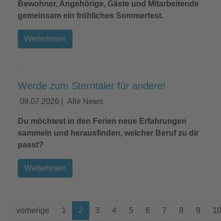
Bewohner, Angehörige, Gäste und Mitarbeitende
gemeinsam ein fröhliches Sommerfest.
Weiterlesen
Werde zum Sterntaler für andere!
09.07.2026
|
Alle News
Du möchtest in den Ferien neue Erfahrungen
sammeln und herausfinden, welcher Beruf zu dir
passt?
Weiterlesen
vorherige
1
2
3
4
5
6
7
8
9
1