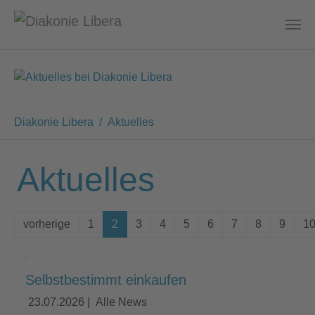
Zum Hauptinhalt springen
Sie sind hier:
Diakonie Libera
Aktuelles
Aktuelles
vorherige
1
2
3
4
5
6
7
8
9
1
Selbstbestimmt einkaufen
23.07.2026
|
Alle News