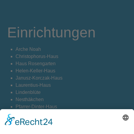
Einrichtungen
Arche Noah
Christophorus-Haus
Haus Rosengarten
Helen-Keller-Haus
Janusz-Korczak-Haus
Laurentius-Haus
Lindenblüte
Nesthäkchen
Pfarrer-Dinter-Haus
Weltentdecker
Cookie-Einstellungen