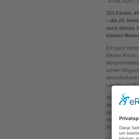
10.06.2026
|
333 Kinder, 45
– die 29. Hei
auch dieses J
kleinen Moto
Ein ganz beson
Bikerin Kristi
Morgenmädels“ 
echter Hinguck
Anschließend g
Lausitz und Ra
Nach den aufr
dem Gelände de
perfekten Auskl
ihre Schlafsäc
Revue passiere