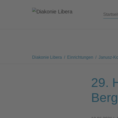
Kinder- und Jugendhilf
Startsei
Zum Hauptinhalt springen
Sie sind hier:
Diakonie Libera
Einrichtungen
Janusz-K
29. 
Berg