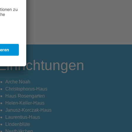
Einrichtungen
Arche Noah
Christophorus-Haus
Haus Rosengarten
Helen-Keller-Haus
Janusz-Korczak-Haus
Laurentius-Haus
Lindenblüte
Nesthäkchen