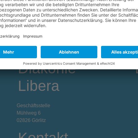
 Dankeschön an alle, die diesen besonderen
achten!
Diakonie
Libera
Geschäftsstelle
Mühlweg 6
02826 Görlitz
Kontakt