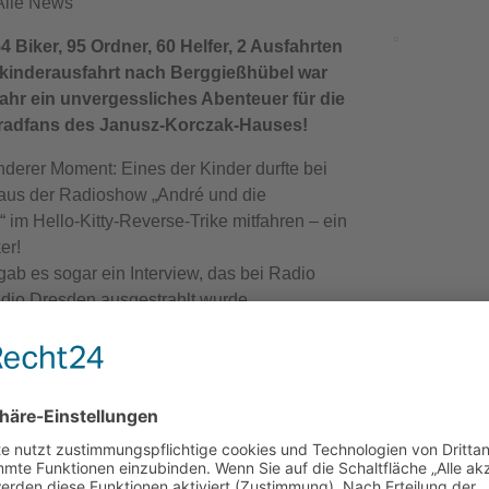
Alle News
4 Biker, 95 Ordner, 60 Helfer, 2 Ausfahrten
mkinderausfahrt nach Berggießhübel war
ahr ein unvergessliches Abenteuer für die
rradfans des Janusz‑Korczak‑Hauses!
derer Moment: Eines der Kinder durfte bei
n aus der Radioshow „André und die
im Hello‑Kitty‑Reverse‑Trike mitfahren – ein
er!
ab es sogar ein Interview, das bei Radio
dio Dresden ausgestrahlt wurde.
egenden Ausfahrten jagte am Nachmittag auf
s Billy Bads ein Highlight das nächste. Den
ang fand der Tag bei der Disco, bevor alle in
ke krochen und die Erlebnisse noch einmal
n ließen.