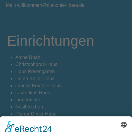
Mail: willkommen@diakonie-libera.de
Einrichtungen
Arche Noah
Christophorus-Haus
Haus Rosengarten
Helen-Keller-Haus
Janusz-Korczak-Haus
Laurentius-Haus
Lindenblüte
Nesthäkchen
Pfarrer-Dinter-Haus
Weltentdecker