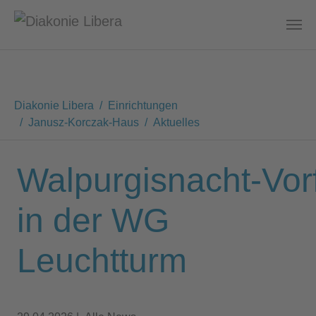
Kinder- und Jugendhilfe in Görlitz
Zum Hauptinhalt springen
Sie sind hier:
Diakonie Libera
Einrichtungen
Janusz-Korczak-Haus
Aktuelles
Walpurgisnacht‑Vor
in der WG
Leuchtturm