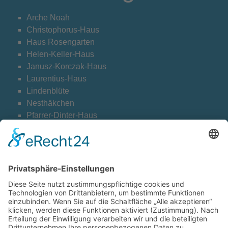
Arche Noah
Christophorus-Haus
Haus Rosengarten
Helen-Keller-Haus
Janusz-Korczak-Haus
Laurentius-Haus
Lindenblüte
Nesthäkchen
Pfarrer-Dinter-Haus
Weltentdecker
Cookie-Einstellungen
Kontakt
Archiv
Downloads Datenschutz