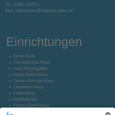
Tel.: 03581 3875-0
Mail: willkommen@diakonie-libera.de
Einrichtungen
Arche Noah
Christophorus-Haus
Haus Rosengarten
Helen-Keller-Haus
Janusz-Korczak-Haus
Laurentius-Haus
Lindenblüte
Nesthäkchen
Pfarrer-Dinter-Haus
Weltentdecker