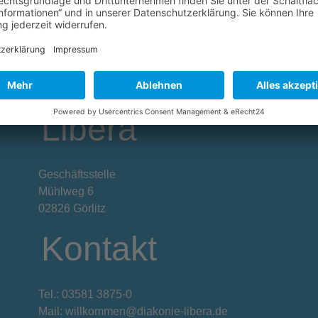
Diakonie
Libera
Geschäftsstelle
Mühlweg 6
02826 Görlitz
Kontakt
Tel.: 03581 3875-0
Mail: willkommen@diakonie-libera.de