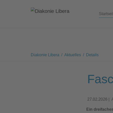
Startsei
Zum Hauptinhalt springen
Sie sind hier:
Diakonie Libera
Aktuelles
Details
Fasc
27.02.2026
|
Ein dreifache