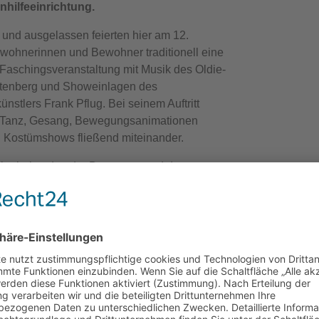
nhilfeeinrichtung.
und ausgelassen feierten hier am 12.
wohnerinnen und Bewohner traditionell eine
Faschingsveranstaltung mit Musik des Oldie-
tenberg und Showeinlagen des
nstlers Frank Pflug. Bei seinem Auftritt
r Tanz, Gesang, Bewegungsanimationen
d Kostümshows fließend miteinander.
itarbeitenden der Betreuung und des
stes sorgten mit gemeinsamem Gesang von
ern und dem Vortragen von
hten für eine stimmungsvolle Unterhaltung.
e-Song“ durfte in diesem Jahr natürlich nicht
Titel erklang, formierten sich die
 und sorgten mit ihrem Tanz für Begeisterung.