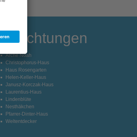
Einrichtungen
Arche Noah
Christophorus-Haus
Haus Rosengarten
Helen-Keller-Haus
Janusz-Korczak-Haus
Laurentius-Haus
Lindenblüte
Nesthäkchen
Pfarrer-Dinter-Haus
Weltentdecker