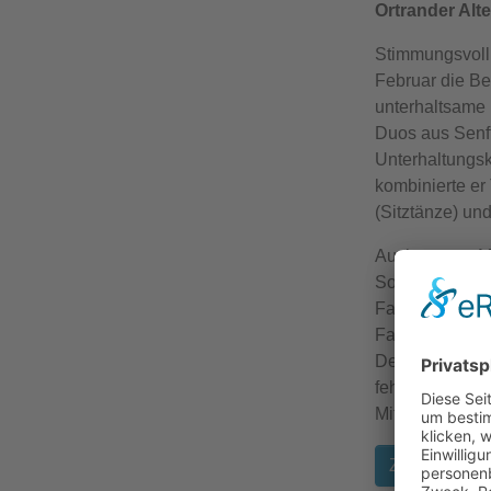
Ortrander Alte
Stimmungsvoll 
Februar die Be
unterhaltsame 
Duos aus Senf
Unterhaltungskü
kombinierte e
(Sitztänze) un
Auch unsere M
Sozialen Dien
Faschingslied
Faschingsgedic
Der „Gute-Laun
fehlen. Als der 
Mitarbeitenden
Zurück